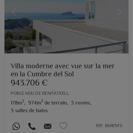
Previous
Next
Villa moderne avec vue sur la mer
en la Cumbre del Sol
943.706 €
POBLE NOU DE BENITATXELL
2
2
178m
,
974m
de terrain,
3 rooms,
3 salles de bains
REF. BARENTS