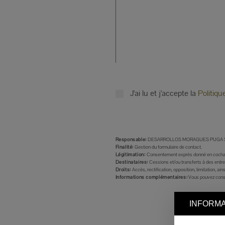
J'ai lu et j'accepte la
Politiqu
Responsable:
DESARROLLOS MORAGUES PUGA S
Finalité:
Gestion du formulaire de contact.
Légitimation:
Consentement exprès donné en cochant la 
Destinataires:
Cessions et/ou transferts à des entr
Droits:
Accès, rectification, opposition, limitation, a
Informations complémentaires:
Vous pouvez consu
INFORMA