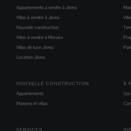
Appartements à vendre à Jávea
Mais
Villas à vendre à Jávea
Vill
Nouvelle construction
Ter
Villas à vendre à Moraira
Pro
Villas de luxe Jávea
Par
Location Jávea
NOUVELLE CONSTRUCTION
À 
Appartements
Qui
Maisons et villas
Con
SERVICES
IN