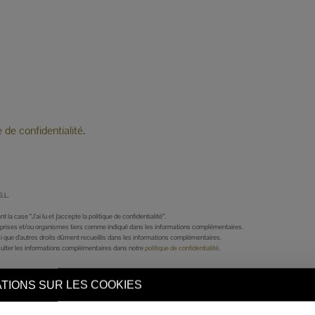
e de confidentialité
.
.L.
case “J'ai lu et j'accepte la politique de confidentialité”.
eprises et/ou organismes tiers comme indiqué dans les informations complémentaires.
insi que d'autres droits dûment recueillis dans les informations complémentaires.
lter les informations complémentaires dans notre
politique de confidentialité
.
TIONS SUR LES COOKIES