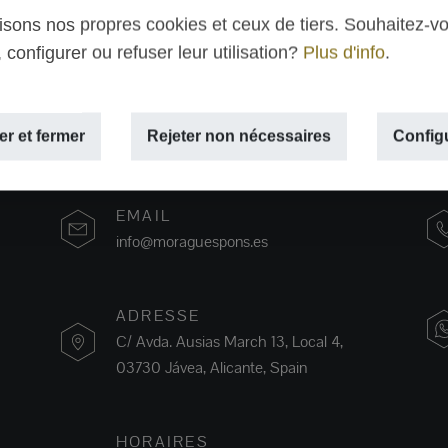
lisons nos propres cookies et ceux de tiers. Souhaitez-v
 configurer ou refuser leur utilisation?
Plus d'info
.
r et fermer
Rejeter non nécessaires
Config
EMAIL
info@moraguespons.es
ADRESSE
C/ Avda. Ausias March 13, Local 4,
03730 Jávea, Alicante, Spain
HORAIRES