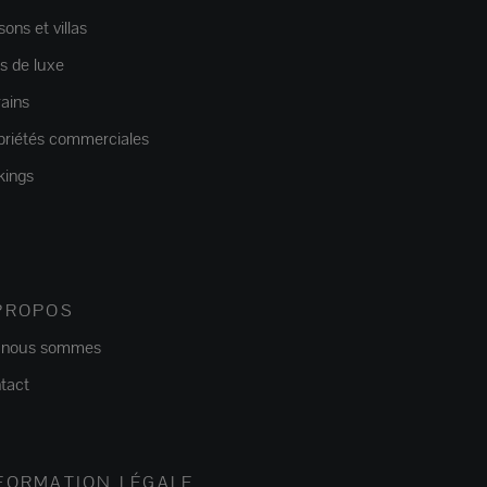
ons et villas
as de luxe
rains
priétés commerciales
kings
PROPOS
 nous sommes
tact
FORMATION LÉGALE