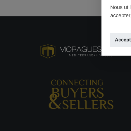
Nous uti
accepter,
Accepte