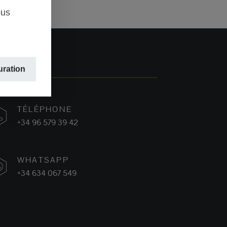
ous
uration
TÉLÉPHONE
+34 96 579 39 42
WHATSAPP
+34 634 067 549