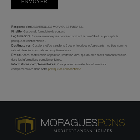
ENVOYER
Responsable:
DESARROLLOS MORAGUES PUGA S.L.
Finalité:
Gestion du formulaire de contact.
Légitimation:
Consentement exprès donné en cochant la case “J'ai lu et j'accepte la
politique de confidentialité”.
Destinataires:
Cessions et/ou transferts à des entreprises et/ou organismes tiers comme
indiqué dans les informations complémentaires.
Droits:
Accès, rectification, opposition, limitation, ainsi que d'autres droits dûment recueillis
dans les informations complémentaires.
Informations complémentaires:
Vous pouvez consulter les informations
complémentaires dans notre
politique de confidentialité
.