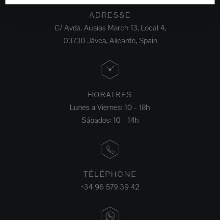
ADRESSE
C/ Avda. Ausias March 13, Local 4,
03730 Jávea, Alicante, Spain
HORAIRES
Lunes a Viernes: 10 - 18h
Sábados: 10 - 14h
TÉLÉPHONE
+34 96 579 39 42