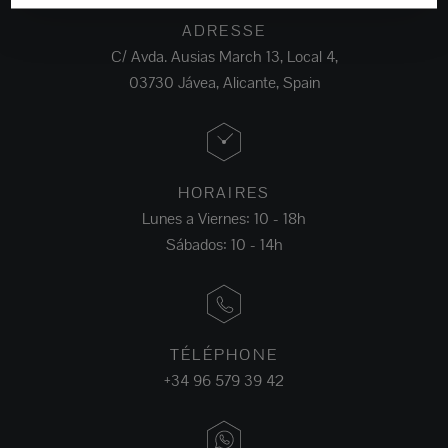
ADRESSE
C/ Avda. Ausias March 13, Local 4,
03730 Jávea, Alicante, Spain
HORAIRES
Lunes a Viernes: 10 - 18h
Sábados: 10 - 14h
TÉLÉPHONE
+34 96 579 39 42