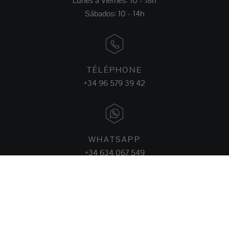
Lunes a Viernes: 10 - 18h
Sábados: 10 - 14h
TÉLÉPHONE
+34 96 579 39 42
WHATSAPP
+34 634 067 549
FACEBOOK
INSTAGRAM
LINKEDIN