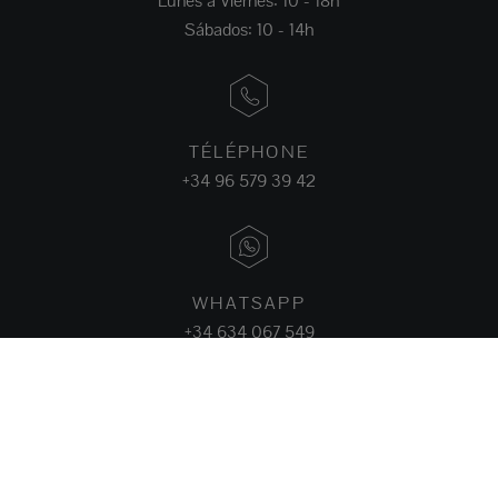
Lunes a Viernes: 10 - 18h
Sábados: 10 - 14h
TÉLÉPHONE
+34 96 579 39 42
WHATSAPP
+34 634 067 549
FACEBOOK
INSTAGRAM
LINKEDIN