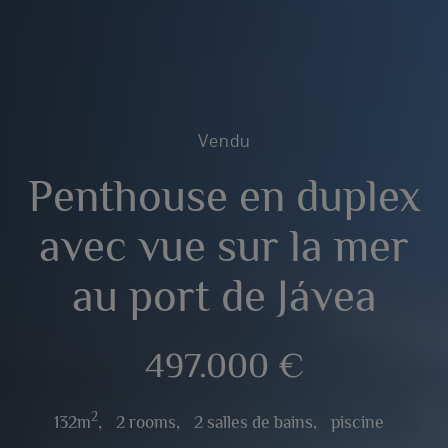
Vendu
Penthouse en duplex
avec vue sur la mer
au port de Jávea
497.000 €
2
132m
,
2 rooms,
2 salles de bains,
piscine