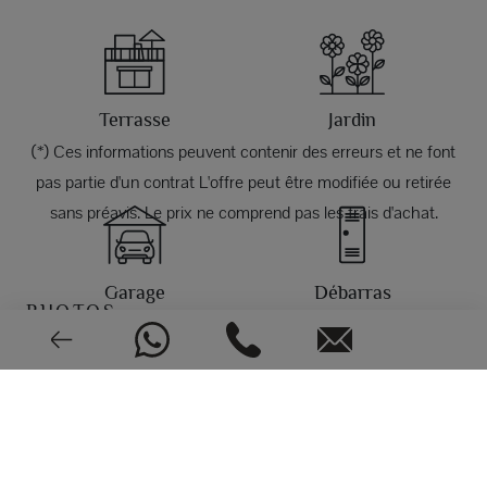
Terrasse
Jardin
(*) Ces informations peuvent contenir des erreurs et ne font
pas partie d'un contrat L'offre peut être modifiée ou retirée
sans préavis. Le prix ne comprend pas les frais d'achat.
Garage
Débarras
PHOTOS
East
Bombe de chaleur