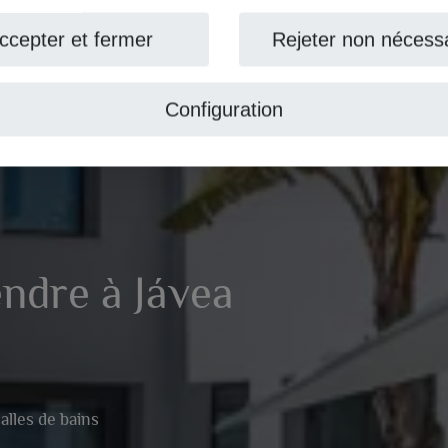
ccepter et fermer
Rejeter non nécess
Configuration
endre à Jávea
salles de bains