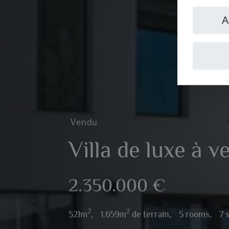
A
Vendu
Villa de luxe à v
2.350.000 €
2
2
521m
,
1.659m
de terrain,
5 rooms,
7 