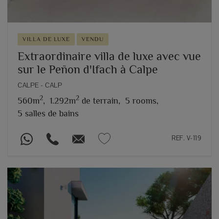
VILLA DE LUXE
VENDU
Extraordinaire villa de luxe avec vue
sur le Peñon d'Ifach à Calpe
CALPE - CALP
2
2
560m
,
1.292m
de terrain,
5 rooms,
5 salles de bains
REF. V-119