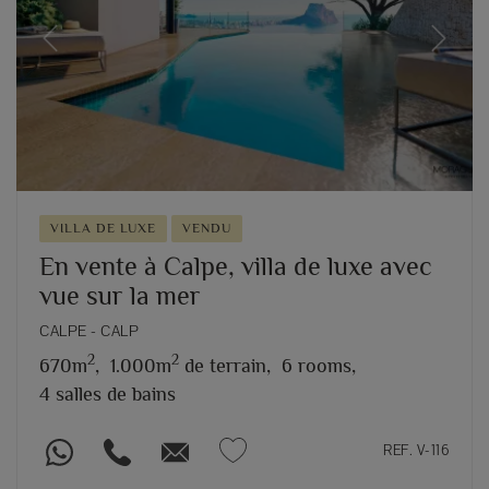
Previous
Next
VILLA DE LUXE
VENDU
En vente à Calpe, villa de luxe avec
vue sur la mer
CALPE - CALP
2
2
670m
,
1.000m
de terrain,
6 rooms,
4 salles de bains
REF. V-116