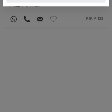
2 salles de bains
REF. V-423