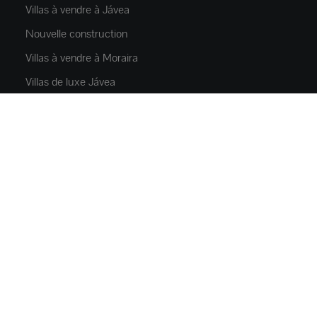
Villas à vendre à Jávea
Nouvelle construction
Villas à vendre à Moraira
Villas de luxe Jávea
Location Jávea
PROPRIÉTÉS
Appartements touts
Maisons et villas
Villas de luxe
Terrains
Propriétés commerciales
Parkings