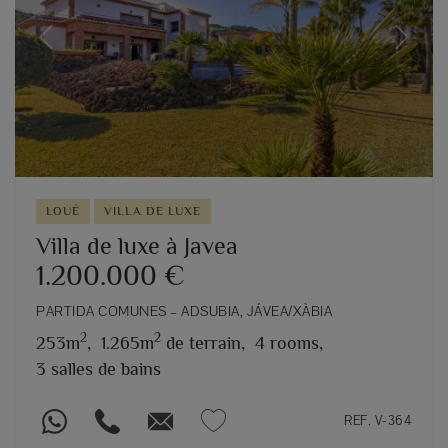
Previous
Next
LOUÉ
VILLA DE LUXE
Villa de luxe à Javea
1.200.000 €
PARTIDA COMUNES – ADSUBIA, JÁVEA/XÀBIA
2
2
253m
,
1.265m
de terrain,
4 rooms,
3 salles de bains
REF. V-364