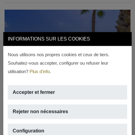
INFORMATIONS SUR LES COOKIES
Nous utilisons nos propres cookies et ceux de tiers.
Previous
Next
Souhaitez-vous accepter, configurer ou refuser leur
utilisation?
Plus d'info
.
Accepter et fermer
LOUÉ
Rejeter non nécessaires
Villa avec jardin à Jávea zone Piver
PARTIDA COMUNES – ADSUBIA, JÁVEA/XÀBIA
Configuration
2
2
245m
,
1.145m
de terrain,
3 rooms,