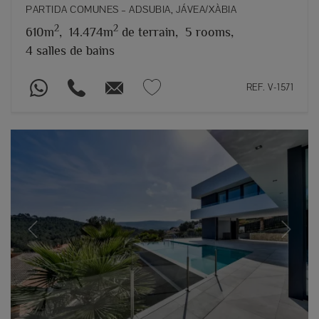
PARTIDA COMUNES – ADSUBIA, JÁVEA/XÀBIA
2
2
610m
,
14.474m
de terrain,
5 rooms,
4 salles de bains
REF. V-1571
Previous
Next