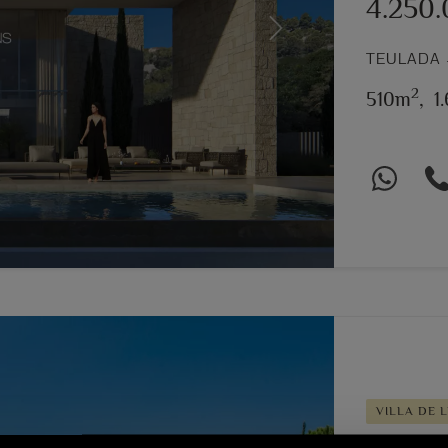
4.250
Next
TEULADA 
2
510m
,
1
VILLA DE 