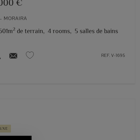
.000 €
– MORAIRA
2
.601m
de terrain,
4 rooms,
5 salles de bains
REF. V-1695
LUXE