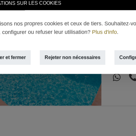
Villa 
TIONS SUR LES COOKIES
2.495
lisons nos propres cookies et ceux de tiers. Souhaitez-v
TEULADA 
 configurer ou refuser leur utilisation?
Plus d'info
.
Next
2
500m
,
3 salles d
r et fermer
Rejeter non nécessaires
Config