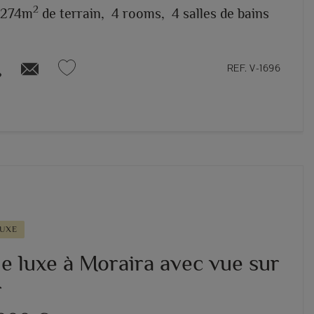
2
.274m
de terrain,
4 rooms,
4 salles de bains
REF. V-1696
LUXE
de luxe à Moraira avec vue sur
r