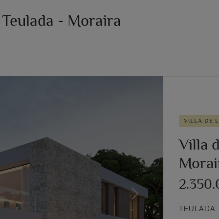
 Teulada - Moraira
VILLA DE 
Villa 
Morai
2.350
Next
TEULADA 