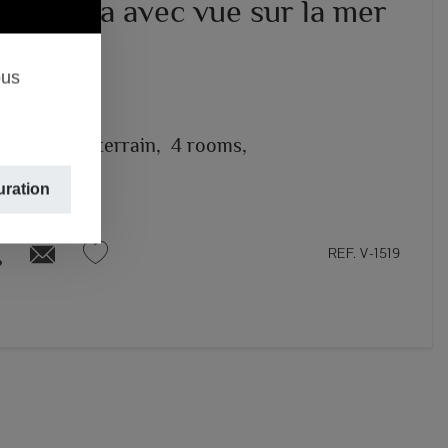
à Moraira avec vue sur la mer
.000 €
ous
– MORAIRA
2
2.000m
de terrain,
4 rooms,
e bains
uration
REF. V-1519