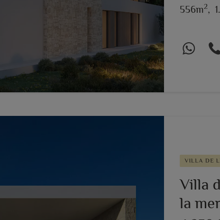
2
556m
,
1
VILLA DE 
Villa 
la me