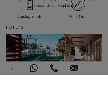
exclusief de aankoopkosten.
Opslagruimte
Zuid, Oost
FOTO'S
Aerothermie
Airconditioning
Video-intercom
Nieuw of
tweedehands