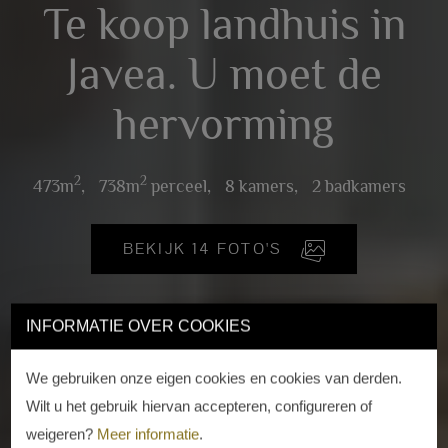
Te koop landhuis in
Javea. U moet de
hervorming
2
2
473m
,
738m
perceel,
8 kamers,
2 badkamers
BEKIJK 14 FOTO'S
INFORMATIE OVER COOKIES
We gebruiken onze eigen cookies en cookies van derden.
Wilt u het gebruik hiervan accepteren, configureren of
weigeren?
Meer informatie
.