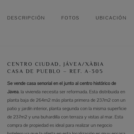
DESCRIPCIÓN
FOTOS
UBICACIÓN
CENTRO CIUDAD, JÁVEA/XÀBIA
CASA DE PUEBLO – REF. A-305
Se vende casa señorial en el junto al centro histórico de
Jávea
. la vivienda necesita ser reformada. Esta distribuida en
planta baja de 264m2 más planta primera de 237m2 con un
patio y jardín interior, planta segunda con la misma superficie
de 237m2 y una buhardilla con terraza y vistas al mar. Esta
compra de propiedad es ideal para realizar un negocio
hotelero ya que la oferta en esta localización es muy escasa