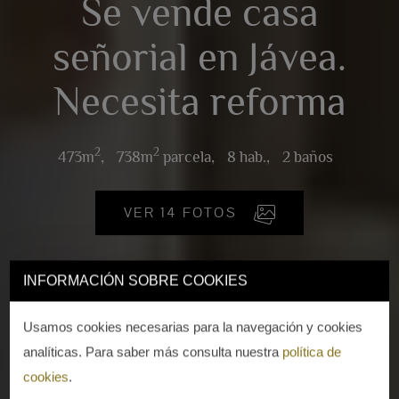
Se vende casa
señorial en Jávea.
Necesita reforma
2
2
473m
,
738m
parcela,
8 hab.,
2 baños
VER 14 FOTOS
INFORMACIÓN SOBRE COOKIES
Usamos cookies necesarias para la navegación y cookies
analíticas. Para saber más consulta nuestra
política de
cookies
.