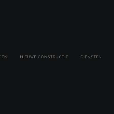
FLATS EN APPARTEMENTEN
HUIZEN EN VILLA'S
NIEUWE FLATS EN APP
LUXE VILLA'
NIEU
GEN
NIEUWE CONSTRUCTIE
DIENSTEN