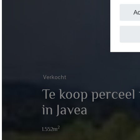
Ac
Verkocht
Te koop perceel v
in Javea
2
1.552m