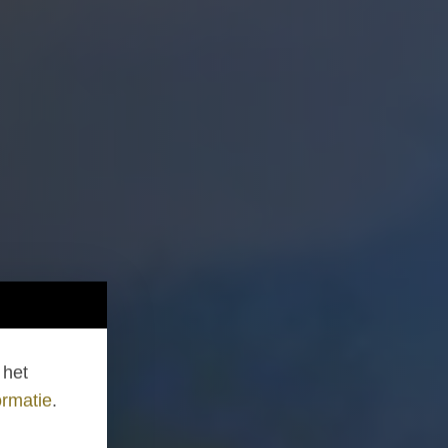
het
rmatie
.