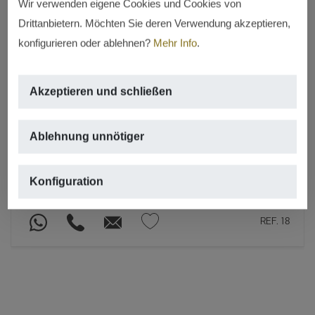
Wir verwenden eigene Cookies und Cookies von
Drittanbietern. Möchten Sie deren Verwendung akzeptieren,
konfigurieren oder ablehnen?
Mehr Info
.
NEUBAU
Akzeptieren und schließen
Residencial Atenas 82
Montañar – Playa del arenal, Jávea
Ablehnung unnötiger
– Xàbia
Ab 290.000 €
Konfiguration
17 IMMOBILIEN MIT 2 ZIMMERN
REF. 18