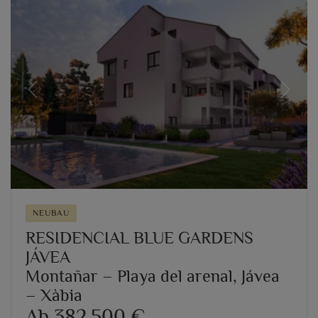
Previous
Next
NEUBAU
RESIDENCIAL BLUE GARDENS
JÁVEA
Montañar – Playa del arenal, Jávea
– Xàbia
Ab 382.500 €