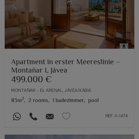
Previous
Next
Apartment in erster Meereslinie –
Montañar I, Jávea
499.000 €
MONTAÑAR – EL ARENAL, JÁVEA/XÀBIA
2
83m
,
2 rooms,
1 badezimmer,
pool
REF. A-1474