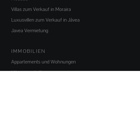
Villas zum Verkauf in Moraira
Luxusvillen zum Verkauf in Jávea
Javea Vermietung
IMMOBILIEN
Appartements und Wohnungen
Häuser und villas
Luxusvillen
Parzellen
Gewerbeimmobilien
Parken
NEUBAU