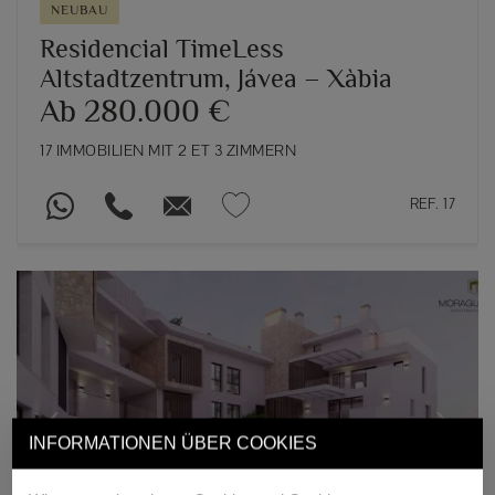
NEUBAU
Residencial TimeLess
Altstadtzentrum, Jávea – Xàbia
Ab 280.000 €
17 IMMOBILIEN MIT 2 ET 3 ZIMMERN
REF. 17
Previous
Next
INFORMATIONEN ÜBER COOKIES