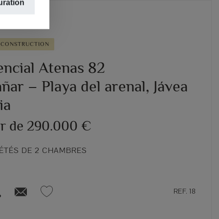
uration
 CONSTRUCTION
encial Atenas 82
ar – Playa del arenal, Jávea
ia
ir de 290.000 €
IÉTÉS DE 2 CHAMBRES
REF. 18