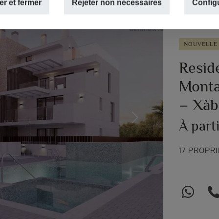
r et fermer
Rejeter non nécessaires
Config
NOUVELLE
Resid
Montañ
– Xàb
Next
À part
17 PROPR