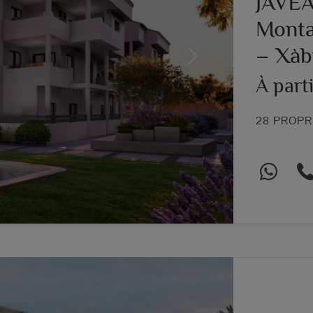
JÁVE
Montañ
– Xàb
Next
À part
28 PROPR