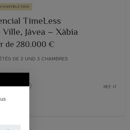
 CONSTRUCTION
encial TimeLess
e Ville, Jávea – Xàbia
ir de 280.000 €
IÉTÉS DE 2 UND 3 CHAMBRES
REF. 17
ous