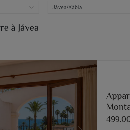
Jávea/Xàbia
re à Jávea
Appar
Monta
499.0