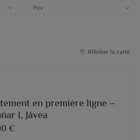
Prix
Afficher la carte
tement en première ligne –
ñar I, Jávea
00 €