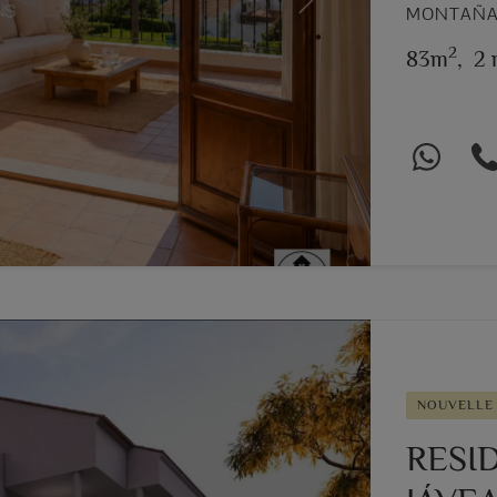
Next
MONTAÑAR
2
83m
,
2 
NOUVELLE
RESI