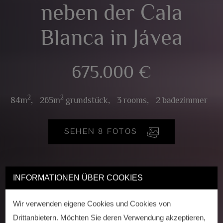
neben der Cala
Blanca in Jávea
675.000 €
2
2
84m
,
265m
grundstück,
3 rooms,
2 badezimmer
SEHEN 8 FOTOS
INFORMATIONEN ÜBER COOKIES
Wir verwenden eigene Cookies und Cookies von
Drittanbietern. Möchten Sie deren Verwendung akzeptieren,