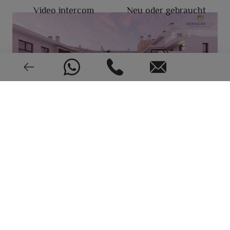
Video intercom
Neu oder gebraucht
2024
EPC: In Bearbeitung