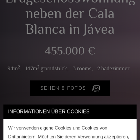
neben der Cala
Blanca in Jávea
455.000 €
2
2
94m
,
147m
grundstück,
3 rooms,
2 badezimmer
SEHEN 8 FOTOS
INFORMATIONEN ÜBER COOKIES
Wir verwenden eigene Cookies und Cookies von
Drittanbietern. Möchten Sie deren Verwendung akzeptieren,