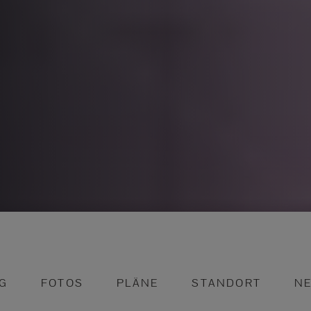
G
FOTOS
PLÄNE
STANDORT
N