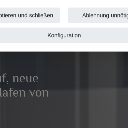
tieren und schließen
Ablehnung unnöti
Konfiguration
f, neue
afen von