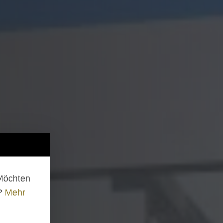
 Möchten
n?
Mehr