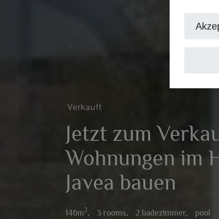
Akzep
Verkauft
Jetzt zum Verkau
Wohnungen im H
Javea bauen
2
146m
,
3 rooms,
2 badezimmer,
pool