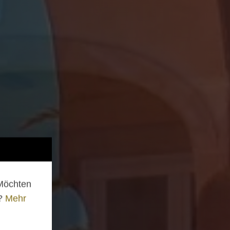
 Möchten
n?
Mehr