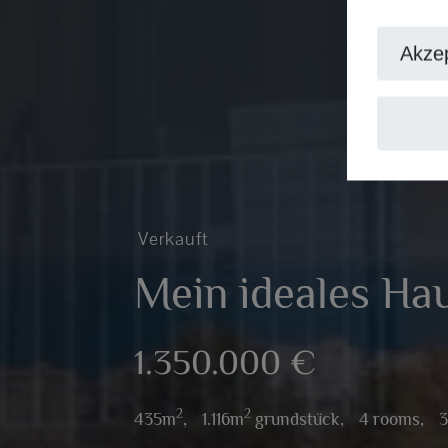
Akzep
Verkauft
Mein ideales Ha
1.350.000 €
2
2
435m
,
1.116m
grundstück,
4 rooms,