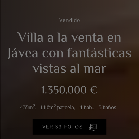
Vendido
Villa a la venta en
Jávea con fantásticas
vistas al mar
1.350.000 €
2
2
435m
,
1.116m
parcela,
4 hab.,
3 baños
VER 33 FOTOS