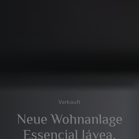
Verkauft
Neue Wohnanlage
Essencial Jávea,