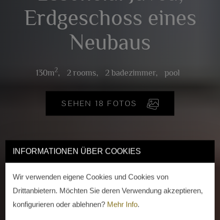
Erdgeschoss eines
Neubaus
2
130m
,
2 rooms,
2 badezimmer,
pool
SEHEN 18 FOTOS
INFORMATIONEN ÜBER COOKIES
Wir verwenden eigene Cookies und Cookies von
Drittanbietern. Möchten Sie deren Verwendung akzeptieren,
konfigurieren oder ablehnen?
Mehr Info
.