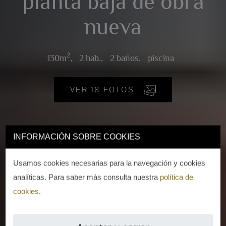
planta baja de obra
nueva
2
130m
,
2 hab.,
2 baños,
piscina
VER 18 FOTOS
INFORMACIÓN SOBRE COOKIES
Usamos cookies necesarias para la navegación y cookies
analíticas. Para saber más consulta nuestra
política de
cookies
.