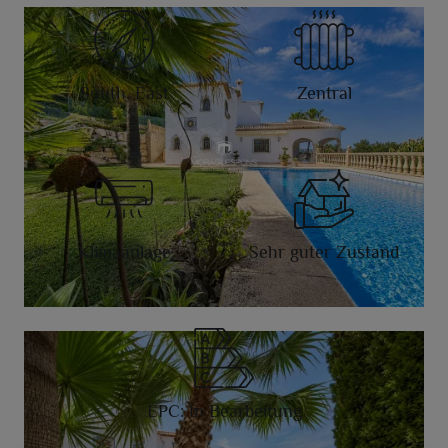
South, East
Zentral
Klimaanlage
Sehr guter Zustand
EPC: In Bearbeitung