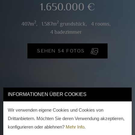
1.650.000 €
2
2
407m
,
1.587m
grundstück,
4 rooms,
4 badezimmer
SEHEN 54 FOTOS
INFORMATIONEN ÜBER COOKIES
Wir verwenden eigene Cookies und Cookies von
Drittanbietern. Möchten Sie deren Verwendung akzeptieren,
konfigurieren oder ablehnen?
Mehr Info
.