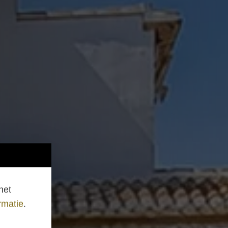
het
rmatie
.