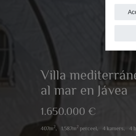
Ac
Villa mediterrán
al mar en Jávea
1.650.000 €
2
2
407m
,
1.587m
perceel,
4 kamers,
4 