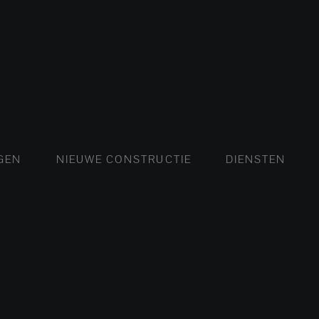
FLATS EN APPARTEMENTEN
HUIZEN EN VILLA'S
NIEUWE FLATS EN APP
LUXE VILLA
NIE
GEN
NIEUWE CONSTRUCTIE
DIENSTEN