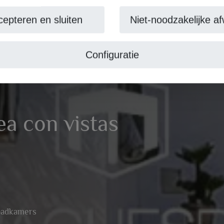
cepteren en sluiten
Niet-noodzakelijke af
Configuratie
ea con vistas
badkamers