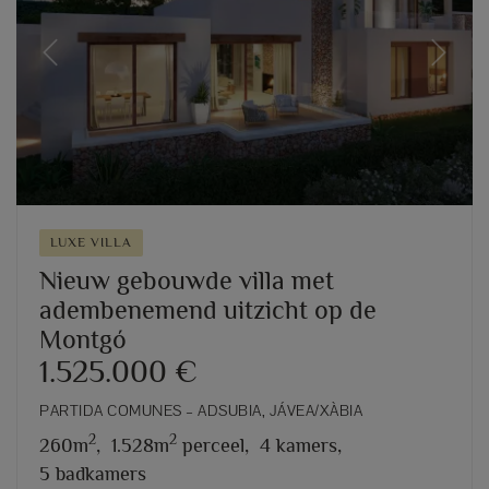
Previous
Next
LUXE VILLA
Nieuw gebouwde villa met
adembenemend uitzicht op de
Montgó
1.525.000 €
PARTIDA COMUNES – ADSUBIA, JÁVEA/XÀBIA
2
2
260m
,
1.528m
perceel,
4 kamers,
5 badkamers