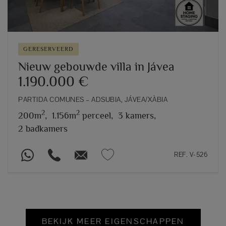
GERESERVEERD
Nieuw gebouwde villa in Jávea
1.190.000 €
PARTIDA COMUNES – ADSUBIA, JÁVEA/XÀBIA
2
2
200m
,
1.156m
perceel,
3 kamers,
2 badkamers
REF. V-526
BEKIJK MEER EIGENSCHAPPEN