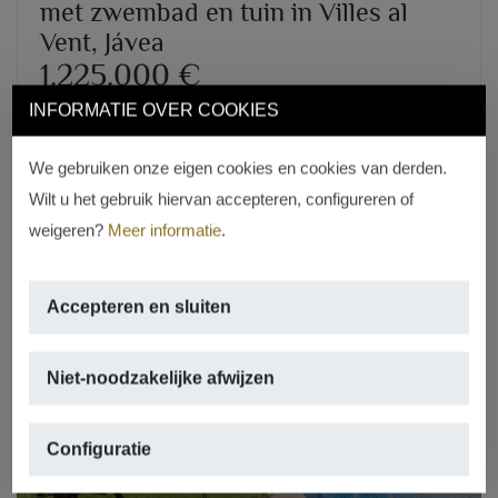
met zwembad en tuin in Villes al
Vent, Jávea
1.225.000 €
INFORMATIE OVER COOKIES
PARTIDA COMUNES – ADSUBIA, JÁVEA/XÀBIA
2
2
170m
,
1.000m
perceel,
3 kamers,
We gebruiken onze eigen cookies en cookies van derden.
3 badkamers
Wilt u het gebruik hiervan accepteren, configureren of
weigeren?
Meer informatie
.
REF. V-376
Accepteren en sluiten
Niet-noodzakelijke afwijzen
Configuratie
Previous
Next