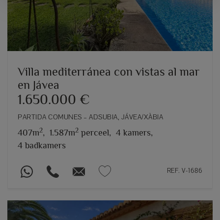
Villa mediterránea con vistas al mar
en Jávea
1.650.000 €
PARTIDA COMUNES – ADSUBIA, JÁVEA/XÀBIA
2
2
407m
,
1.587m
perceel,
4 kamers,
4 badkamers
REF. V-1686