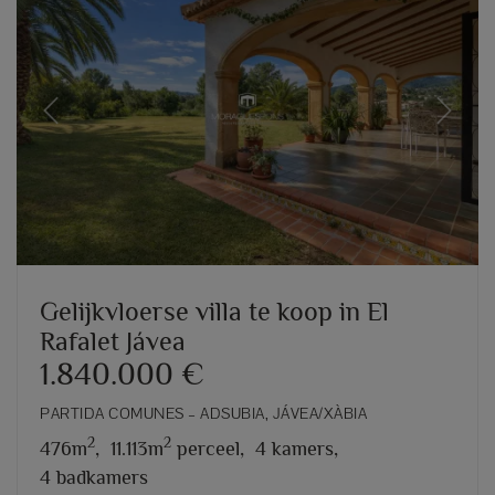
Previous
Next
Gelijkvloerse villa te koop in El
Rafalet Jávea
1.840.000 €
PARTIDA COMUNES – ADSUBIA, JÁVEA/XÀBIA
2
2
476m
,
11.113m
perceel,
4 kamers,
4 badkamers