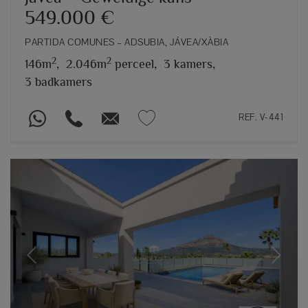
549.000 €
PARTIDA COMUNES – ADSUBIA, JÁVEA/XÀBIA
2
2
146m
,
2.046m
perceel,
3 kamers,
3 badkamers
REF. V-441
Previous
Next