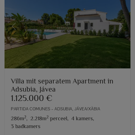
Previous
Next
Villa mit separatem Apartment in
Adsubia, Jávea
1.125.000 €
PARTIDA COMUNES – ADSUBIA, JÁVEA/XÀBIA
2
2
286m
,
2.218m
perceel,
4 kamers,
3 badkamers