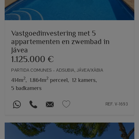
Vastgoedinvestering met 5
appartementen en zwembad in
Jávea
1.125.000 €
PARTIDA COMUNES – ADSUBIA, JÁVEA/XÀBIA
2
2
414m
,
1.864m
perceel,
12 kamers,
5 badkamers
REF. V-1693