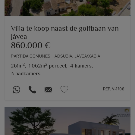
Villa te koop naast de golfbaan van
Jávea
860.000 €
PARTIDA COMUNES – ADSUBIA, JÁVEA/XÀBIA
2
2
261m
,
1.062m
perceel,
4 kamers,
3 badkamers
REF. V-1708