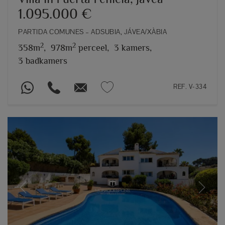
1.095.000 €
PARTIDA COMUNES – ADSUBIA, JÁVEA/XÀBIA
2
2
358m
,
978m
perceel,
3 kamers,
3 badkamers
REF. V-334
Previous
Next