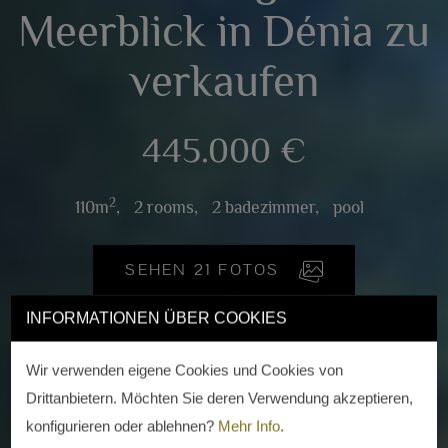
Meerblick in Dénia zu
verkaufen
445.000 €
2
110m
,
2 rooms,
2 badezimmer,
pool
SEHEN 21 FOTOS
INFORMATIONEN ÜBER COOKIES
Wir verwenden eigene Cookies und Cookies von
Drittanbietern. Möchten Sie deren Verwendung akzeptieren,
konfigurieren oder ablehnen?
Mehr Info
.