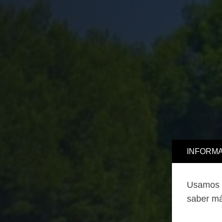
INFORMA
Usamos c
saber má