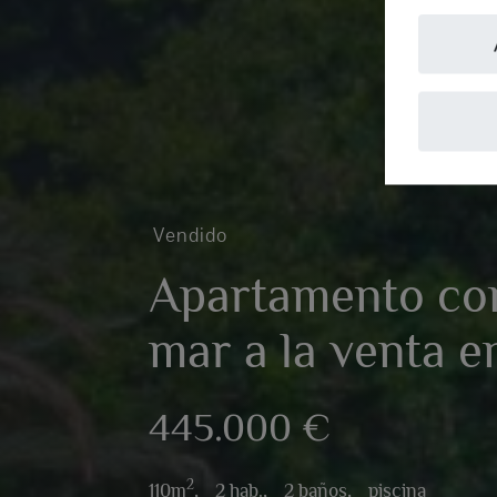
Vendido
Apartamento con
mar a la venta e
445.000 €
2
110m
,
2 hab.,
2 baños,
piscina