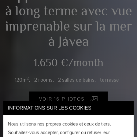
à long terme avec vue
imprenable sur la mer
à Jávea
1.650 €/month
2
120m
,
2 rooms,
2 salles de bains,
terrasse
VOIR 16 PHOTOS
INFORMATIONS SUR LES COOKIES
Nous utilisons nos propres cookies et ceux de tiers.
Souhaitez-vous accepter, configurer ou refuser leur