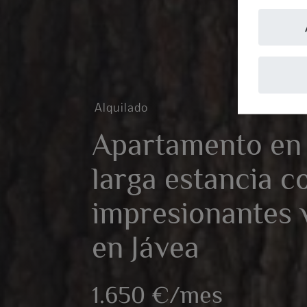
Alquilado
Apartamento en 
larga estancia c
impresionantes v
en Jávea
1.650 €/mes