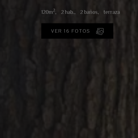
2
120m
,
2 hab.,
2 baños,
terraza
VER 16 FOTOS