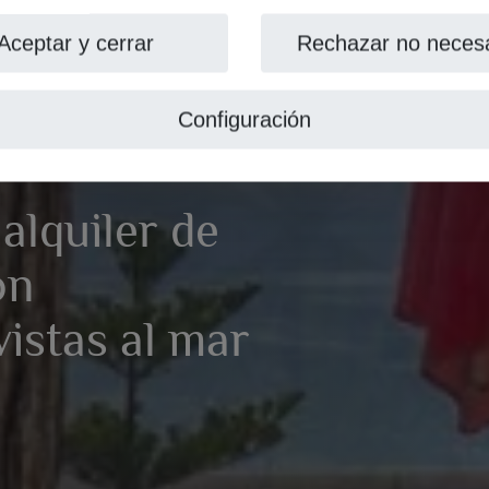
Aceptar y cerrar
Rechazar no necesa
Configuración
alquiler de
on
istas al mar