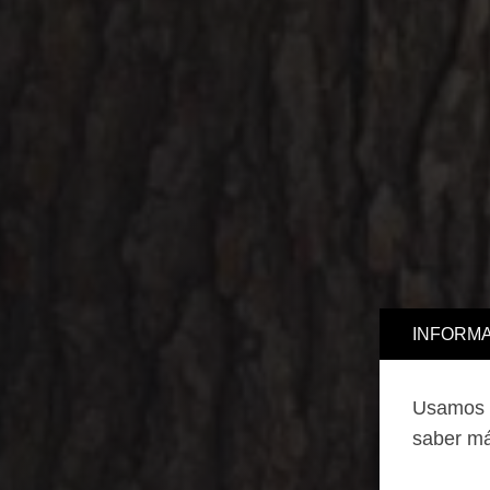
INFORMA
Usamos c
saber má