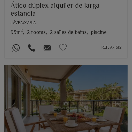
Ático dúplex alquiler de larga
estancia
JÁVEA/XÀBIA
2
93m
,
2 rooms,
2 salles de bains,
piscine
REF. A-1512
Previous
Next