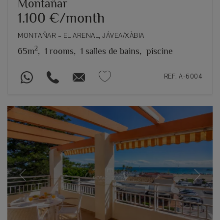
Montañar
1.100 €/month
MONTAÑAR – EL ARENAL, JÁVEA/XÀBIA
2
65m
,
1 rooms,
1 salles de bains,
piscine
REF. A-6004
Previous
Next