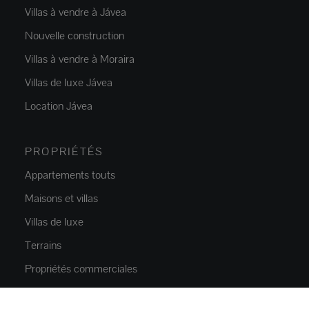
Villas à vendre à Jávea
Nouvelle construction
Villas à vendre à Moraira
Villas de luxe Jávea
Location Jávea
PROPRIÉTÉS
Appartements touts
Maisons et villas
Villas de luxe
Terrains
Propriétés commerciales
Parkings