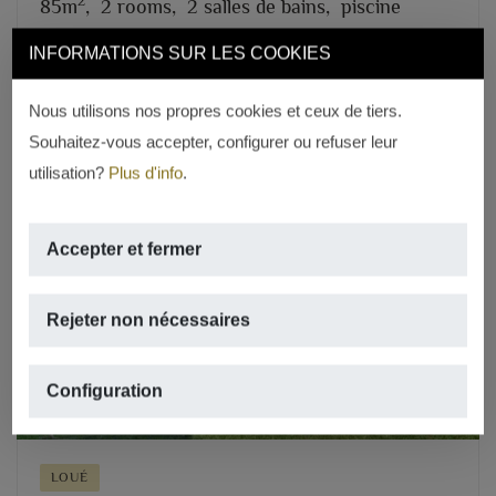
2
85m
,
2 rooms,
2 salles de bains,
piscine
INFORMATIONS SUR LES COOKIES
REF. A-697
Nous utilisons nos propres cookies et ceux de tiers.
Souhaitez-vous accepter, configurer ou refuser leur
utilisation?
Plus d'info
.
Accepter et fermer
Previous
Next
Rejeter non nécessaires
Configuration
LOUÉ