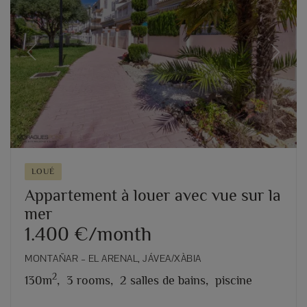
Previous
Next
LOUÉ
Appartement à louer avec vue sur la
mer
1.400 €/month
MONTAÑAR – EL ARENAL, JÁVEA/XÀBIA
2
130m
,
3 rooms,
2 salles de bains,
piscine