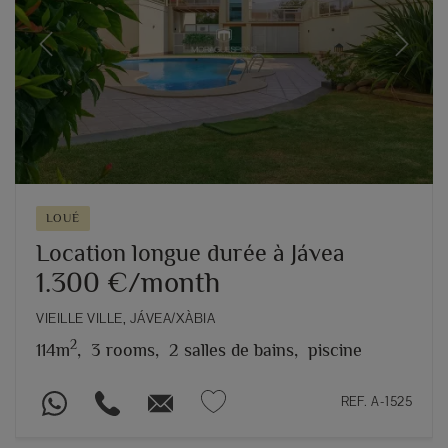
Previous
Next
LOUÉ
Location longue durée à Jávea
1.300 €/month
VIEILLE VILLE, JÁVEA/XÀBIA
2
114m
,
3 rooms,
2 salles de bains,
piscine
REF. A-1525