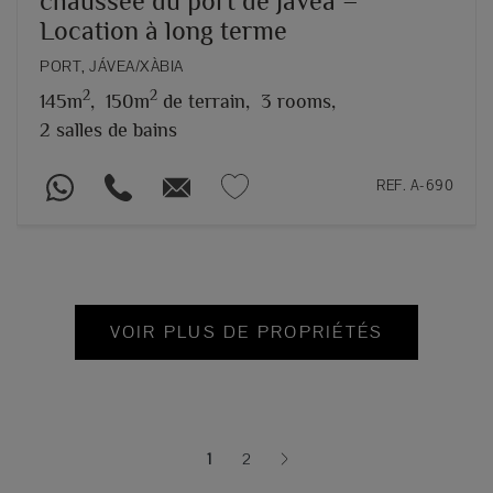
chaussée du port de Jávea –
Location à long terme
PORT, JÁVEA/XÀBIA
2
2
145m
,
150m
de terrain,
3 rooms,
2 salles de bains
REF. A-690
VOIR PLUS DE PROPRIÉTÉS
1
2
(current)