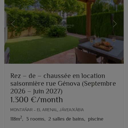
Previous
Next
Rez – de – chaussée en location
saisonnière rue Génova (Septembre
2026 – Juin 2027)
1.300 €/month
MONTAÑAR – EL ARENAL, JÁVEA/XÀBIA
2
118m
,
3 rooms,
2 salles de bains,
piscine