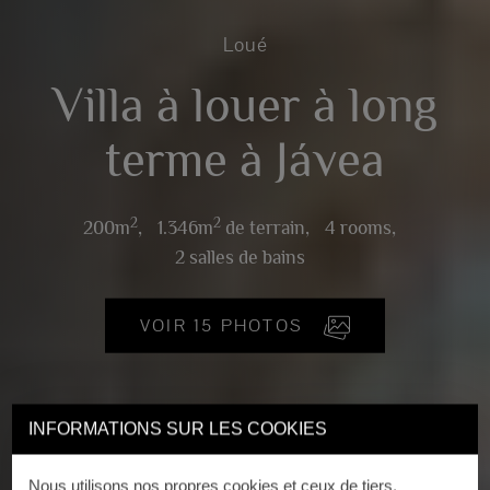
Loué
Villa à louer à long
terme à Jávea
2
2
200m
,
1.346m
de terrain,
4 rooms,
2 salles de bains
VOIR 15 PHOTOS
INFORMATIONS SUR LES COOKIES
Nous utilisons nos propres cookies et ceux de tiers.