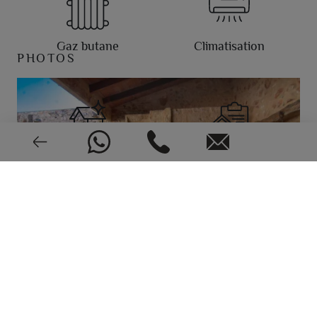
Gaz butane
Climatisation
PHOTOS
Très bonne condition
1970
EPC: En cours