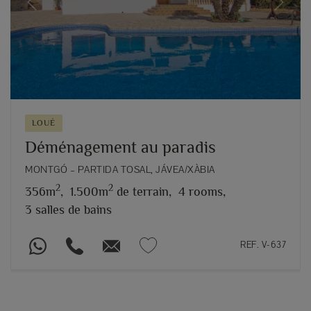
Previous
Next
LOUÉ
Déménagement au paradis
MONTGÓ – PARTIDA TOSAL, JÁVEA/XÀBIA
2
2
356m
,
1.500m
de terrain,
4 rooms,
3 salles de bains
REF. V-637