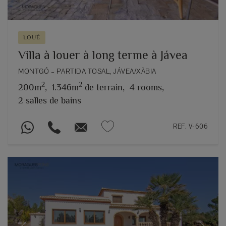
LOUÉ
Villa à louer à long terme à Jávea
MONTGÓ – PARTIDA TOSAL, JÁVEA/XÀBIA
2
2
200m
,
1.346m
de terrain,
4 rooms,
2 salles de bains
REF. V-606