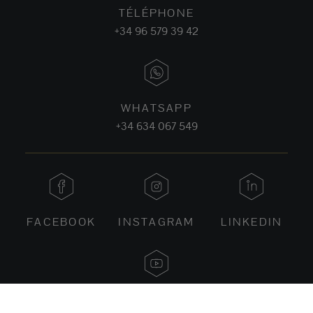
TÉLÉPHONE
+34 96 579 39 42
WHATSAPP
+34 634 067 549
FACEBOOK
INSTAGRAM
LINKEDIN
YOUTUBE