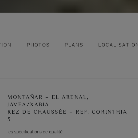
TION
PHOTOS
PLANS
LOCALISATIO
MONTAÑAR – EL ARENAL,
JÁVEA/XÀBIA
REZ DE CHAUSSÉE – REF. CORINTHIA
3
les spécifications de qualité