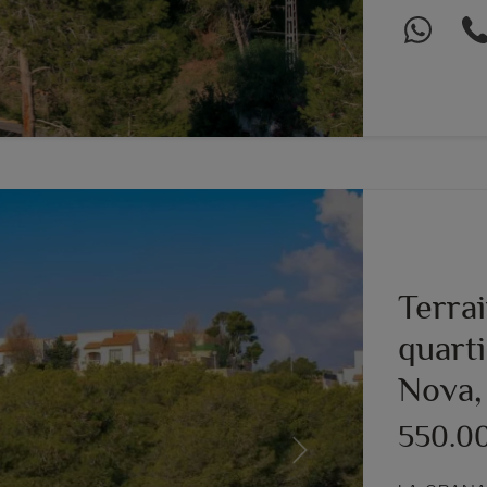
Terrai
quarti
Nova,
550.0
Next