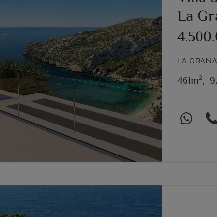
La Gra
4.500
Next
LA GRANA
2
461m
,
9