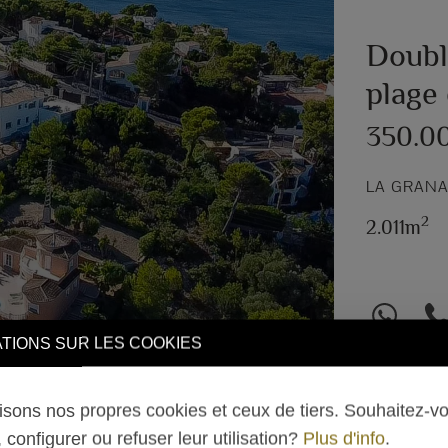
Double
plage
350.0
Next
LA GRANA
2
2.011m
TIONS SUR LES COOKIES
lisons nos propres cookies et ceux de tiers. Souhaitez-v
 configurer ou refuser leur utilisation?
Plus d'info
.