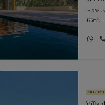
Next
LA GRANA
2
476m
,
1
VILLA DE 
Villa 