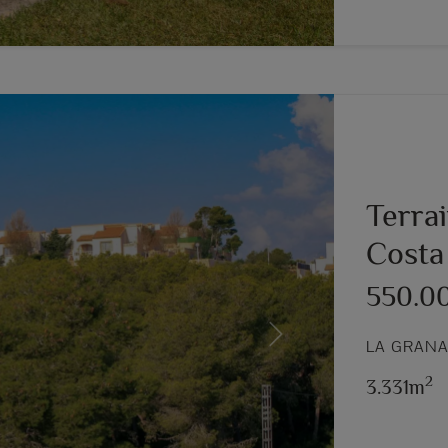
Terrai
Costa
550.0
Next
LA GRANA
2
3.331m