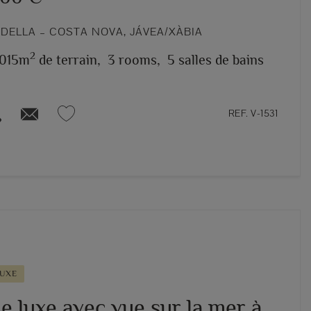
DELLA – COSTA NOVA, JÁVEA/XÀBIA
2
.015m
de terrain,
3 rooms,
5 salles de bains
REF. V-1531
LUXE
de luxe avec vue sur la mer à