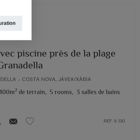
uration
avec piscine près de la plage
Granadella
DELLA – COSTA NOVA, JÁVEA/XÀBIA
2
.400m
de terrain,
5 rooms,
3 salles de bains
REF. V-130