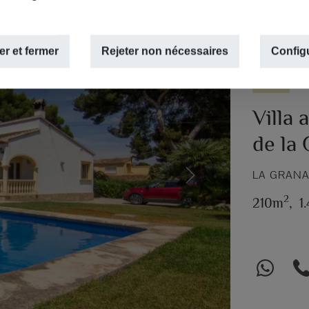
r et fermer
Rejeter non nécessaires
Config
LOUÉ
Villa 
de la 
LA GRANA
Next
2
210m
,
1