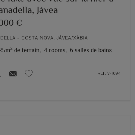
nadella, Jávea
.000 €
DELLA – COSTA NOVA, JÁVEA/XÀBIA
2
25m
de terrain,
4 rooms,
6 salles de bains
REF. V-1694