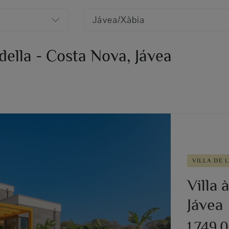
Jávea/Xàbia
della - Costa Nova, Jávea
VILLA DE 
Villa 
Jávea
1.749.