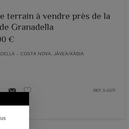
 terrain à vendre près de la
 de Granadella
00 €
DELLA – COSTA NOVA, JÁVEA/XÀBIA
REF. S-0571
ous