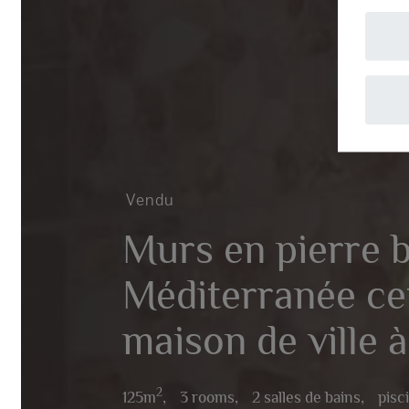
A
Vendu
Murs en pierre b
Méditerranée cett
maison de ville à 
2
125m
,
3 rooms,
2 salles de bains,
piscine