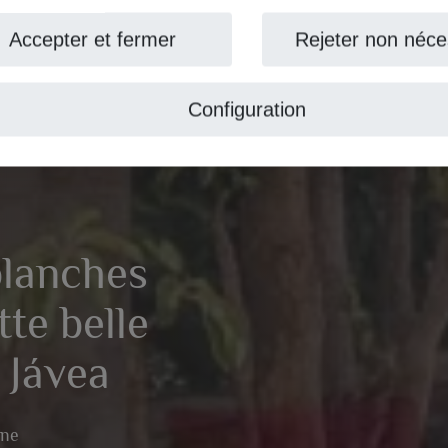
ccepter et fermer
Rejeter non nécess
Configuration
lanches
e belle
Jávea