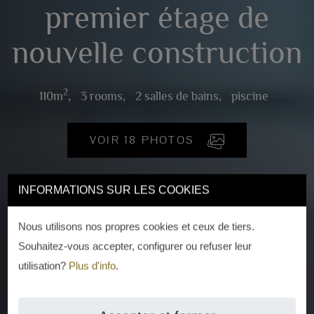
premier étage de
nouvelle construction
2
110m
,
3 rooms,
2 salles de bains,
piscine
VOIR 18 PHOTOS
INFORMATIONS SUR LES COOKIES
Nous utilisons nos propres cookies et ceux de tiers.
Souhaitez-vous accepter, configurer ou refuser leur
utilisation?
Plus d'info
.