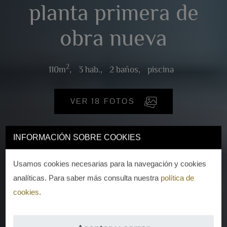
planta primera de
obra nueva
2
110m
,
3 hab.,
2 baños,
piscina
VER 18 FOTOS
INFORMACIÓN SOBRE COOKIES
Usamos cookies necesarias para la navegación y cookies
analíticas. Para saber más consulta nuestra
política de
cookies
.