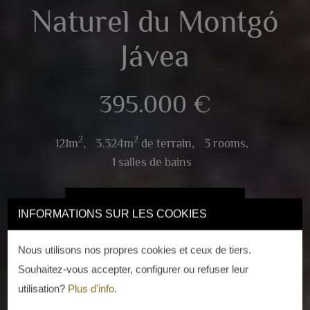
Naturel du Montgó
Jávea
395.000 €
2
2
121m
,
3.324m
de terrain,
3 rooms,
1 salles de bains
VOIR 25 PHOTOS
INFORMATIONS SUR LES COOKIES
Nous utilisons nos propres cookies et ceux de tiers.
Souhaitez-vous accepter, configurer ou refuser leur
utilisation?
Plus d'info
.