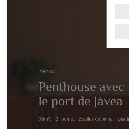
A
Vendu
Penthouse avec t
le port de Jávea
2
90m
,
2 rooms,
2 salles de bains,
piscine