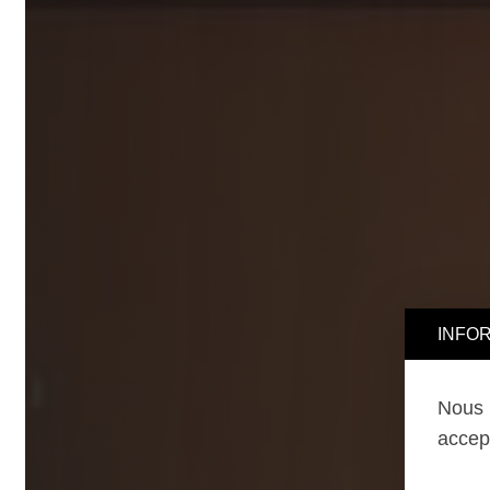
INFORMA
Nous uti
accepter,