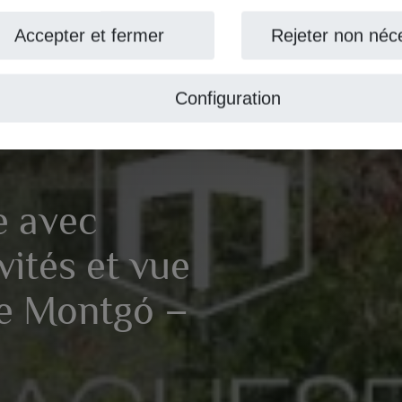
ccepter et fermer
Rejeter non nécess
Configuration
 avec
tés et vue
 Montgó –