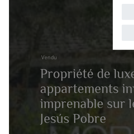
A
Vendu
Propriété de luxe
appartements invi
imprenable sur le
Jesús Pobre