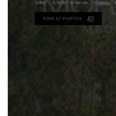
2
2
548m
,
11.367m
de terrain,
5 rooms,
4 sal
VOIR 57 PHOTOS