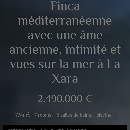
Finca
méditerranéenne
avec une âme
ancienne, intimité et
vues sur la mer à La
Xara
2.490.000 €
2
774m
,
7 rooms,
6 salles de bains,
piscine