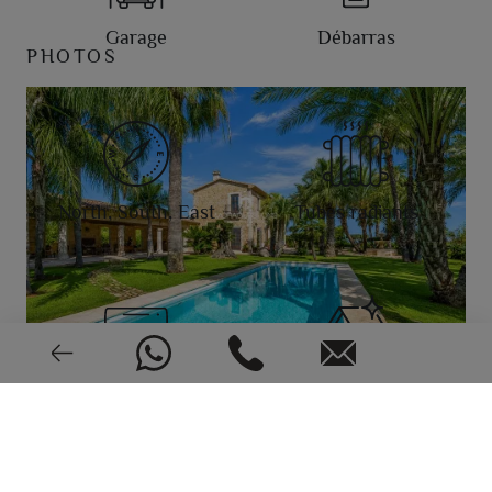
Garage
Débarras
PHOTOS
North, South, East
Tubes radiants
Climatisation
Très bonne condition