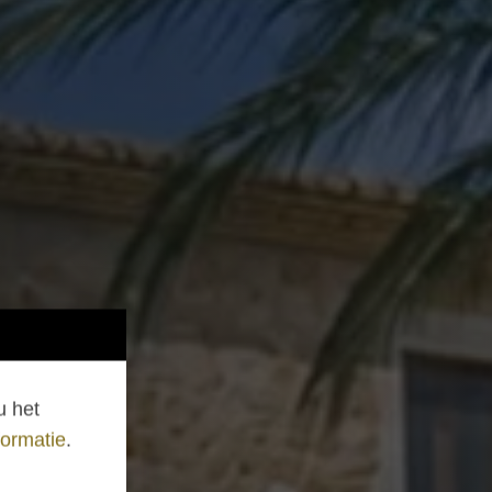
het
rmatie
.