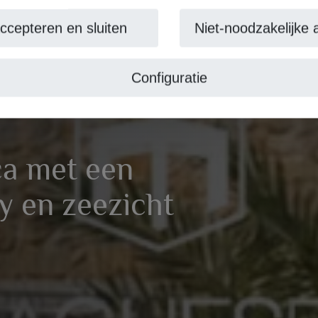
cepteren en sluiten
Niet-noodzakelijke af
Configuratie
a met een
y en zeezicht