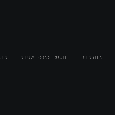
FLATS EN APPARTEMENTEN
HUIZEN EN VILLA'S
NIEUWE FLATS EN APPA
LUXE VILLA'
NIEUW
EN
NIEUWE CONSTRUCTIE
DIENSTEN
L