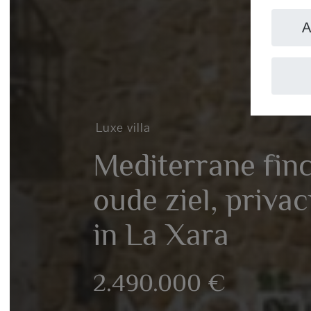
Ac
Luxe villa
Mediterrane finc
oude ziel, privac
in La Xara
2.490.000 €