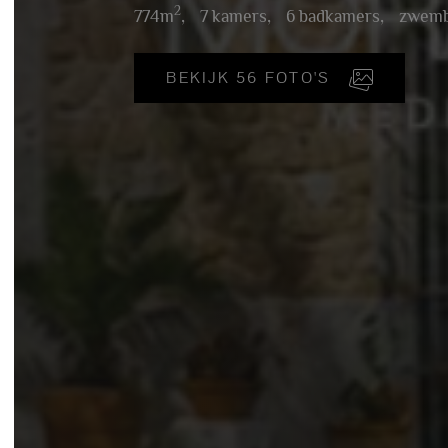
2
774m
,
7 kamers,
6 badkamers,
zwemba
BEKIJK 56 FOTO'S