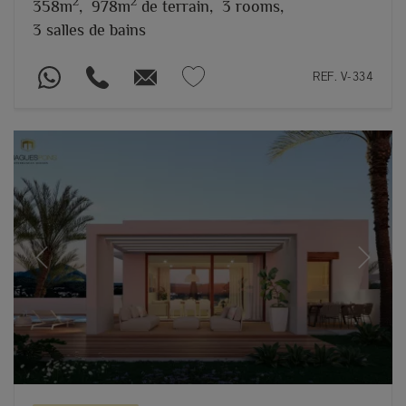
2
2
358m
,
978m
de terrain,
3 rooms,
3 salles de bains
REF. V-334
Previous
Next