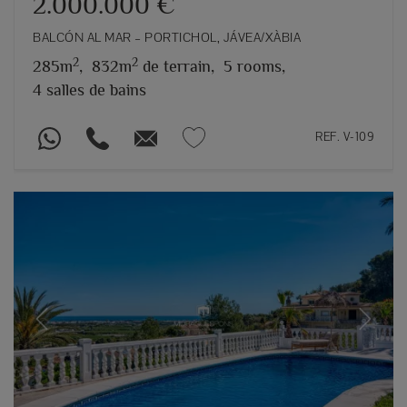
2.000.000 €
BALCÓN AL MAR – PORTICHOL, JÁVEA/XÀBIA
2
2
285m
,
832m
de terrain,
5 rooms,
4 salles de bains
REF. V-109
Previous
Next