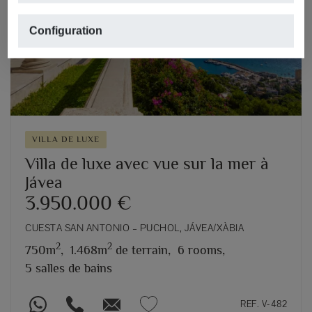
Previous
Next
Configuration
VILLA DE LUXE
Villa de luxe avec vue sur la mer à
Jávea
3.950.000 €
CUESTA SAN ANTONIO – PUCHOL, JÁVEA/XÀBIA
2
2
750m
,
1.468m
de terrain,
6 rooms,
5 salles de bains
REF. V-482