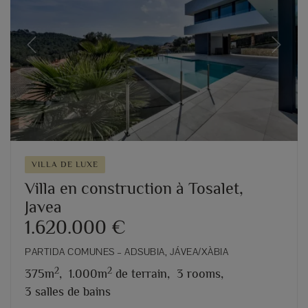
Previous
Next
VILLA DE LUXE
Villa en construction à Tosalet,
Javea
1.620.000 €
PARTIDA COMUNES – ADSUBIA, JÁVEA/XÀBIA
2
2
375m
,
1.000m
de terrain,
3 rooms,
3 salles de bains