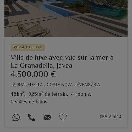
VILLA DE LUXE
Villa de luxe avec vue sur la mer à
La Granadella, Jávea
4.500.000 €
LA GRANADELLA – COSTA NOVA, JÁVEA/XÀBIA
2
2
461m
,
925m
de terrain,
4 rooms,
6 salles de bains
REF. V-1694