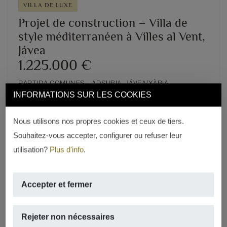
VILLA DE LUXE
Projet de construction – Villa de
style méditerranéen à Villes al Vent,
Jávea
1.225.000 €
PARTIDA COMUNES – ADSUBIA, JÁVEA/XÀBIA
INFORMATIONS SUR LES COOKIES
2
2
170m
,
1.000m
de terrain,
3 rooms,
3 salles de bains
Nous utilisons nos propres cookies et ceux de tiers.
Souhaitez-vous accepter, configurer ou refuser leur
REF. V-376
utilisation?
Plus d'info
.
Accepter et fermer
Rejeter non nécessaires