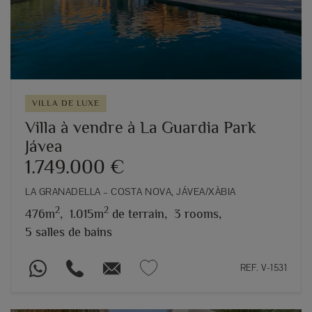
VILLA DE LUXE
Villa à vendre à La Guardia Park
Jávea
1.749.000 €
LA GRANADELLA – COSTA NOVA, JÁVEA/XÀBIA
2
2
476m
,
1.015m
de terrain,
3 rooms,
5 salles de bains
REF. V-1531