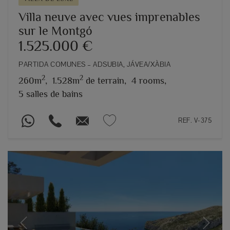
Villa neuve avec vues imprenables
sur le Montgó
1.525.000 €
PARTIDA COMUNES – ADSUBIA, JÁVEA/XÀBIA
2
2
260m
,
1.528m
de terrain,
4 rooms,
5 salles de bains
REF. V-375
Previous
Next