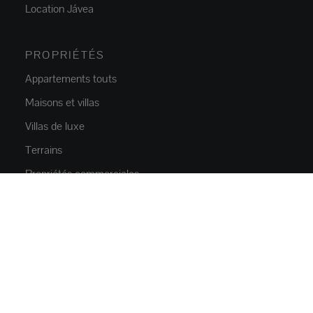
Location Jávea
PROPRIÉTÉS
Appartements touts
Maisons et villas
Villas de luxe
Terrains
Propriétés commerciales
Parkings
NOUVELLE CONSTRUCTION
Appartements
Maisons et villas