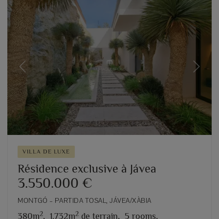
Previous
Next
VILLA DE LUXE
Résidence exclusive à Jávea
3.550.000 €
MONTGÓ – PARTIDA TOSAL, JÁVEA/XÀBIA
2
2
380m
,
1.732m
de terrain,
5 rooms,