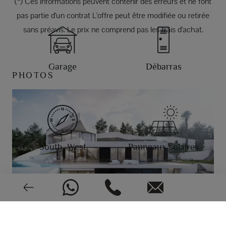
(*) Ces informations peuvent contenir des erreurs et ne font
pas partie d'un contrat L'offre peut être modifiée ou retirée
sans préavis. Le prix ne comprend pas les frais d'achat.
Garage
Débarras
PHOTOS
South, West
Panneaux solaires