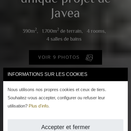
Javea
2
2
390m
,
1.700m
de terrain,
4 rooms,
4 salles de bains
VOIR 9 PHOTOS
INFORMATIONS SUR LES COOKIES
Nous utilisons nos propres cookies et ceux de tiers.
Souhaitez-vous accepter, configurer ou refuser leur
utilisation?
Plus d'info
.
Accepter et fermer