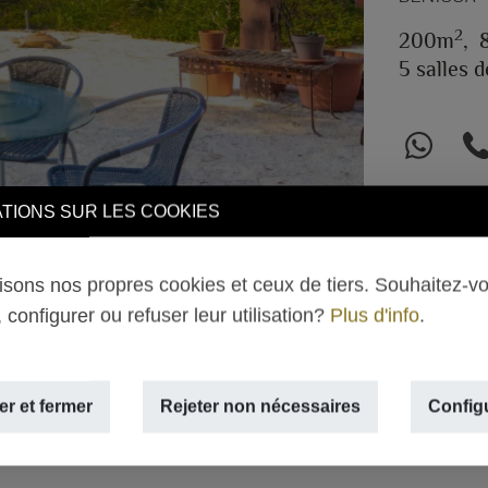
2
200m
,
5 salles d
TIONS SUR LES COOKIES
lisons nos propres cookies et ceux de tiers. Souhaitez-v
 configurer ou refuser leur utilisation?
Plus d'info
.
r et fermer
Rejeter non nécessaires
Config