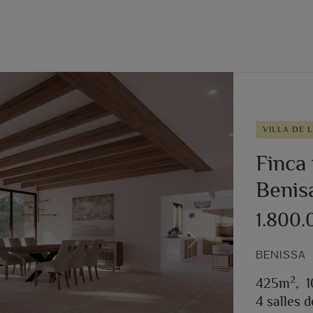
VILLA DE 
Finca
Benis
1.800.
Next
BENISSA
2
425m
,
4 salles d