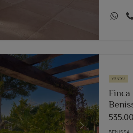
VENDU
Finca
Benis
535.0
Next
BENISSA