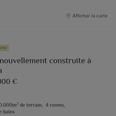
Afficher la carte
LUXE
 nouvellement construite à
a
000 €
2
10.000m
de terrain,
4 rooms,
e bains