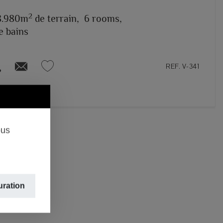
2
8.980m
de terrain,
6 rooms,
e bains
REF. V-341
ous
uration