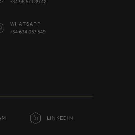
+34 96 579 39 42
WHATSAPP
+34 634 067 549
AM
LINKEDIN