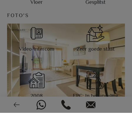
Vloer
Gesplitst
FOTO'S
Video-intercom
Zeer goede staat
2008
EPC: In behandeling