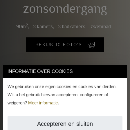
zonsondergang
2
90m
,
2 kamers,
2 badkamers,
zwembad
BEKIJK 10 FOTO'S
INFORMATIE OVER COOKIES
We gebruiken onze eigen cookies en cookies van derden.
Wilt u het gebruik hiervan accepteren, configureren of
weigeren?
Meer informatie
.
Accepteren en sluiten