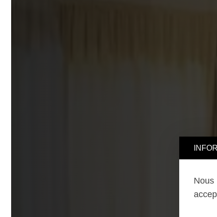
INFORMA
Nous uti
accepter,