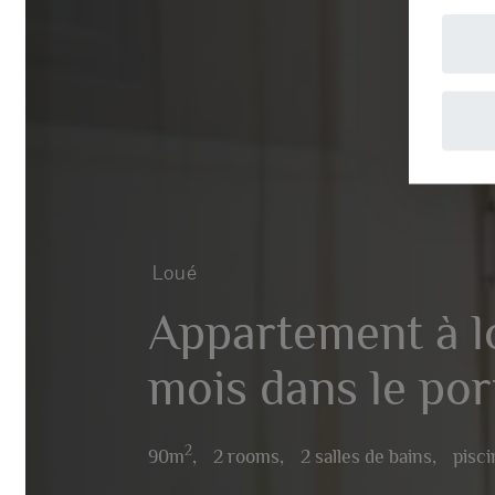
A
Loué
Appartement à lou
mois dans le port
2
90m
,
2 rooms,
2 salles de bains,
piscine