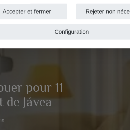
ccepter et fermer
Rejeter non nécess
Configuration
er pour 11
 de Jávea